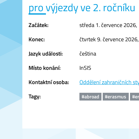
pro výjezdy ve 2. ročníku
Začátek:
středa 1. července 2026,
Konec:
čtvrtek 9. července 2026
Jazyk události:
čeština
Místo konání:
InSIS
Kontaktní osoba:
Oddělení zahraničních st
Tagy:
#abroad
#erasmus
#e