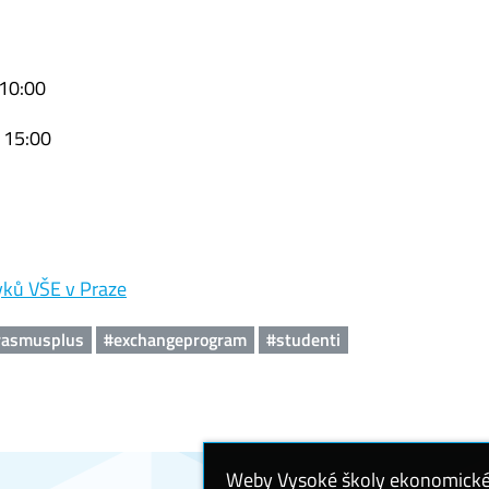
 10:00
, 15:00
yků VŠE v Praze
rasmusplus
#exchangeprogram
#studenti
Weby Vysoké školy ekonomické v