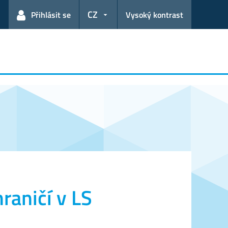
CZ
Přihlásit se
Vysoký kontrast
raničí v LS