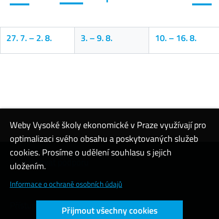
27. 7.
–
2. 8.
3.
–
9. 8.
10.
–
16. 8.
Kalendář
Weby Vysoké školy ekonomické v Praze využívají pro
optimalizaci svého obsahu a poskytovaných služeb
cookies. Prosíme o udělení souhlasu s jejich
Kontaktovat podporu
uložením.
Nastavení cookies
Informace o ochraně osobních údajů
Přístupnost webu
Přijmout všechny cookies