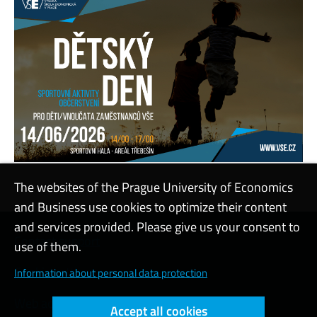
The websites of the Prague University of Economics
and Business use cookies to optimize their content
and services provided. Please give us your consent to
Contact support
use of them.
Cookie settings
Information about personal data protection
Web accessibility
Accept all cookies