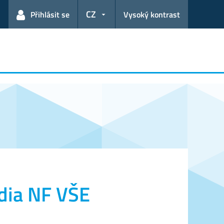
CZ
Přihlásit se
Vysoký kontrast
udia NF VŠE