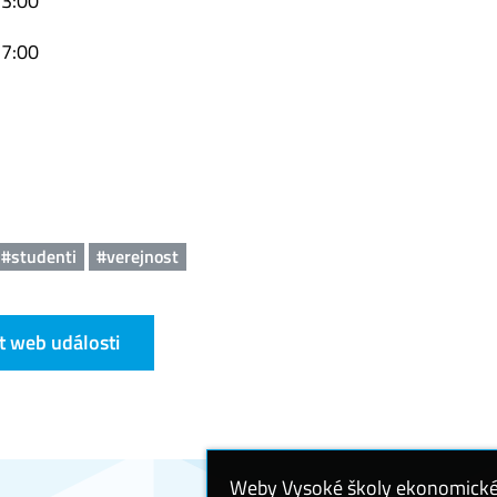
13:00
17:00
#studenti
#verejnost
t web události
Weby Vysoké školy ekonomické v