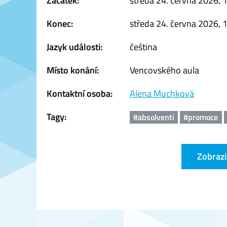
Začátek:
středa 24. června 2026, 
Konec:
středa 24. června 2026, 
Jazyk události:
čeština
Místo konání:
Vencovského aula
Kontaktní osoba:
Alena Muchková
Tagy:
#absolventi
#promoce
Zobrazi