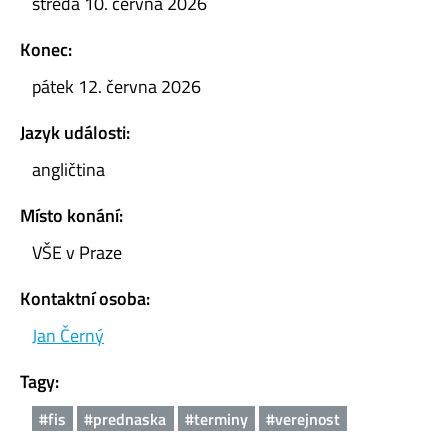
středa 10. června 2026
Konec:
pátek 12. června 2026
Jazyk události:
angličtina
Místo konání:
VŠE v Praze
Kontaktní osoba:
Jan Černý
Tagy:
#fis
#prednaska
#terminy
#verejnost