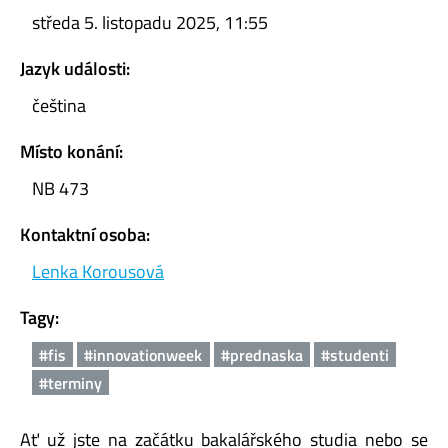
středa 5. listopadu 2025, 11:55
Jazyk události:
čeština
Místo konání:
NB 473
Kontaktní osoba:
Lenka Korousová
Tagy:
#fis
#innovationweek
#prednaska
#studenti
#terminy
Ať už jste na začátku bakalářského studia nebo se