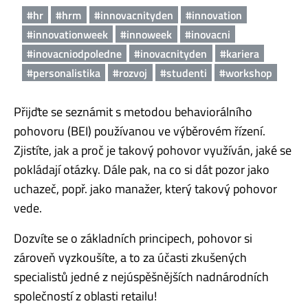
#hr
#hrm
#innovacnityden
#innovation
#innovationweek
#innoweek
#inovacni
#inovacniodpoledne
#inovacnityden
#kariera
#personalistika
#rozvoj
#studenti
#workshop
Přijďte se seznámit s metodou behaviorálního
pohovoru (BEI) používanou ve výběrovém řízení.
Zjistíte, jak a proč je takový pohovor využíván, jaké se
pokládají otázky. Dále pak, na co si dát pozor jako
uchazeč, popř. jako manažer, který takový pohovor
vede.
Dozvíte se o základních principech, pohovor si
zároveň vyzkoušíte, a to za účasti zkušených
specialistů jedné z nejúspěšnějších nadnárodních
společností z oblasti retailu!