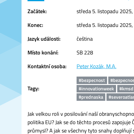
Začátek:
středa 5. listopadu 2025,
Konec:
středa 5. listopadu 2025,
Jazyk události:
čeština
Místo konání:
SB 228
Kontaktní osoba:
Peter Kozák, M.A.
#bezpecnost
#bezpecnos
Tagy:
#innovationweek
#kmsd
#prednaska
#severoatla
Jak velkou roli v posilování naší obranyschopn
politika EU? Jak se do těchto procesů zapojuj
průmysl? A jak se všechny tyto snahy doplňují