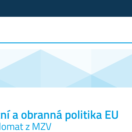
í a obranná politika EU
plomat z MZV