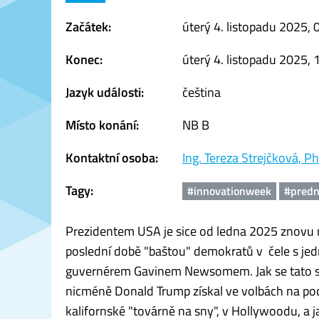
Začátek:
úterý 4. listopadu 2025, 
Konec:
úterý 4. listopadu 2025, 
Jazyk události:
čeština
Místo konání:
NB B
Kontaktní osoba:
Ing. Tereza Strejčková, Ph
Tagy:
#innovationweek
#pred
Prezidentem USA je sice od ledna 2025 znovu r
poslední době "baštou" demokratů v čele s je
guvernérem Gavinem Newsomem. Jak se tato sku
nicméně Donald Trump získal ve volbách na po
kalifornské "továrně na sny", v Hollywoodu, a 