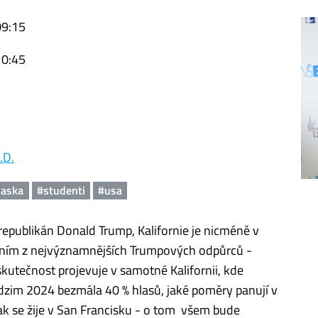
09:15
10:45
.D.
naska
#studenti
#usa
epublikán Donald Trump, Kalifornie je nicméně v
dním z nejvýznamnějších Trumpových odpůrců -
tečnost projevuje v samotné Kalifornii, kde
dzim 2024 bezmála 40 % hlasů, jaké poměry panují v
jak se žije v San Francisku - o tom všem bude