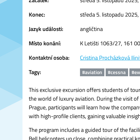
Začátek:
středa 5. listopadu 2025,
Konec:
středa 5. listopadu 2025,
Jazyk události:
angličtina
Místo konání:
K Letišti 1063/27, 161 
Kontaktní osoba:
Cristina Procházková Ilini
Tagy:
#aviation
#cessna
#ex
This exclusive excursion offers students of tou
the world of luxury aviation. During the visit of
Prague, participants will learn how the comp
with high-profile clients, gaining valuable insigh
The program includes a guided tour of the facili
Bell helicopters up close, combining practical 