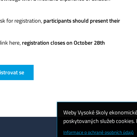
sk for registration,
participants should present their
 link here,
registration closes on October 28th
istrovat se
Weby Vysoké školy ekonomické v
poskytovaných služeb cookies. P
Informace o ochraně osobních údajů
Nast