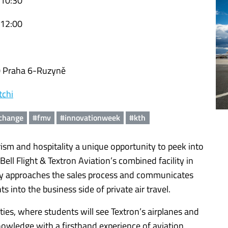
 10:30
 12:00
00 Praha 6-Ruzyně
tchi
change
#fmv
#innovationweek
#kth
rism and hospitality a unique opportunity to peek into
 Bell Flight & Textron Aviation’s combined facility in
any approaches the sales process and communicates
ts into the business side of private air travel.
ties, where students will see Textron’s airplanes and
knowledge with a firsthand experience of aviation