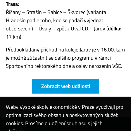
Trasa:
Říčany – Strašín – Babice – Škvorec (varianta
Hradešín podle toho, kde se podaří vyjednat
občerstvení) – Úvaly – zpět z Úval ČD – Jarov (
délka:
17 km)
Předpokládaný příchod na koleje Jarov je v 16.00, tam
je možné zúčastnit se dalšího programu v rámci
Sportovního rektorského dne a oslav narozenin VŠE.
Zobrazit web události
Weby Vysoké školy ekonomické v Praze využívají pro
optimalizaci svého obsahu a poskytovaných služeb
cookies. Prosíme o udělení souhlasu s jejich
Kontaktovat podporu