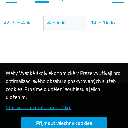
27. 7.
–
2. 8.
3.
–
9. 8.
10.
–
16. 8.
Kalendář
Weby Vysoké školy ekonomické v Praze využívají pro
optimalizaci svého obsahu a poskytovaných služeb
cookies. Prosíme o udělení souhlasu s jejich
Kontaktovat podporu
uložením.
Nastavení cookies
Informace o ochraně osobních údajů
Přístupnost webu
Přijmout všechny cookies