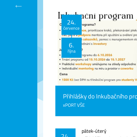
Kalendář
24.
července
6.
října
Přihlášky do Inkubačního p
xPORT VŠE
pátek-úterý
24.