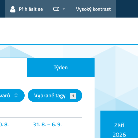
CZ
Přihlásit se
Vysoký kontrast
Týden
tvarů
Vybrané tagy
1
. 8.
31. 8.
–
6. 9.
Září
2026