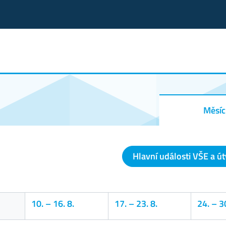
Měsíc
Hlavní události VŠE a ú
10.
–
16. 8.
17.
–
23. 8.
24.
–
30