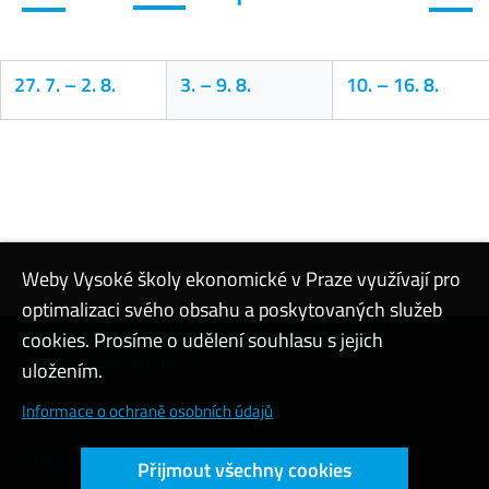
27. 7.
–
2. 8.
3.
–
9. 8.
10.
–
16. 8.
Kalendář
Weby Vysoké školy ekonomické v Praze využívají pro
optimalizaci svého obsahu a poskytovaných služeb
cookies. Prosíme o udělení souhlasu s jejich
Kontaktovat podporu
uložením.
Nastavení cookies
Informace o ochraně osobních údajů
Přístupnost webu
Přijmout všechny cookies