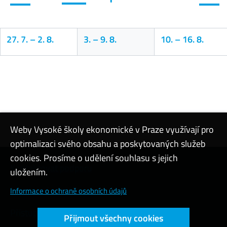
27. 7.
–
2. 8.
3.
–
9. 8.
10.
–
16. 8.
Kalendář
Weby Vysoké školy ekonomické v Praze využívají pro
optimalizaci svého obsahu a poskytovaných služeb
cookies. Prosíme o udělení souhlasu s jejich
Kontaktovat podporu
uložením.
Nastavení cookies
Informace o ochraně osobních údajů
Přístupnost webu
Přijmout všechny cookies