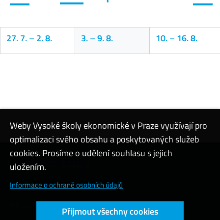
27. 7.
–
2. 8.
3.
–
9. 8.
10.
–
16. 8.
Kalendář
Weby Vysoké školy ekonomické v Praze využívají pro
optimalizaci svého obsahu a poskytovaných služeb
cookies. Prosíme o udělení souhlasu s jejich
Kontaktovat podporu
uložením.
Nastavení cookies
Informace o ochraně osobních údajů
Přístupnost webu
Přijmout všechny cookies