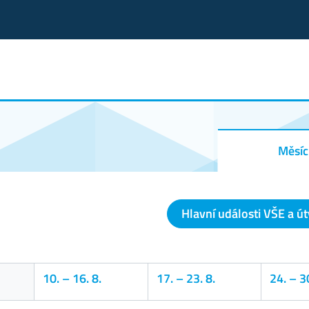
Měsíc
Hlavní události VŠE a ú
10.
–
16. 8.
17.
–
23. 8.
24.
–
30