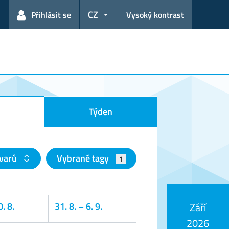
CZ
Přihlásit se
Vysoký kontrast
Týden
tvarů
Vybrané tagy
1
. 8.
31. 8.
–
6. 9.
Září
2026