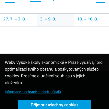
27. 7.
–
2. 8.
3.
–
9. 8.
10.
–
16. 8.
Kalendář
Weby Vysoké školy ekonomické v Praze využívají pro
optimalizaci svého obsahu a poskytovaných služeb
cookies. Prosíme o udělení souhlasu s jejich
Kontaktovat podporu
uložením.
Nastavení cookies
Informace o ochraně osobních údajů
Přístupnost webu
Přijmout všechny cookies