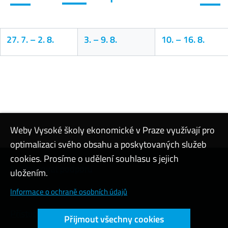
27. 7.
–
2. 8.
3.
–
9. 8.
10.
–
16. 8.
Kalendář
Weby Vysoké školy ekonomické v Praze využívají pro
optimalizaci svého obsahu a poskytovaných služeb
cookies. Prosíme o udělení souhlasu s jejich
Kontaktovat podporu
uložením.
Nastavení cookies
Informace o ochraně osobních údajů
Přístupnost webu
Přijmout všechny cookies