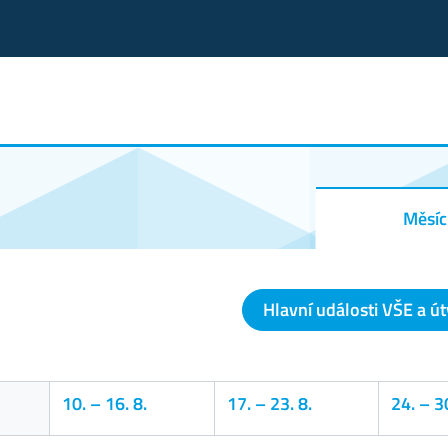
Měsíc
Hlavní události VŠE a ú
10.
–
16. 8.
17.
–
23. 8.
24.
–
30