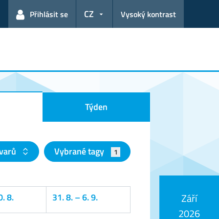
CZ
Přihlásit se
Vysoký kontrast
Týden
tvarů
Vybrané tagy
1
. 8.
31. 8.
–
6. 9.
Září
2026