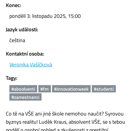
Konec:
pondělí 3. listopadu 2025, 15:00
Jazyk události:
čeština
Kontaktní osoba:
Veronika Vašíčková
Tagy:
#absolventi
#fm
#innovationweek
#studenti
#zamestnanci
Co tě na VŠE ani jiné škole nemohou naučit? Syrovou
byznys realitu! Luděk Kraus, absolvent VŠE, se s tebou
podělí o osobní pohled a zkušenosti z prestižní