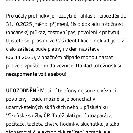
Pro účely prohlídky je nezbytné nahlásit nejpozději do
31.10.2025 jméno, příjmení, číslo dokladu totožnosti
(občanský průkaz, cestovní pas, povolení k pobytu).
Ujistěte se, prosím, že Váš identifikační doklad, jehož
číslo zašlete, bude platný i v den návštěvy
(06.11.2025); v opačném případě mohou nastat
potíže s vpuštěním do věznice.
Doklad totožnosti si
nezapomeňte vzít s sebou!
UPOZORNĚNÍ
: Mobilní telefony nejsou ve věznici
povoleny - bude možné si je ponechat v
uzamykatelných skříňkách nebo u příslušníků
Vězeňské služby ČR. Totéž platí pro fotoaparáty,
počítače, tablety, chytré hodinky, sluchátka, jakákoli
záznamová či elektronická zařízení, zbraně, ale i