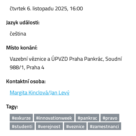
čtvrtek 6. listopadu 2025, 16:00
Jazyk události:
čeština
Místo konání:
Vazební věznice a ÚPVZD Praha Pankrác, Soudní
988/1, Praha 4
Kontaktní osoba:
Margita Kinclová/Jan Levý
Tagy:
#exkurze
#innovationweek
#pankrac
#pravo
#studenti
#verejnost
#veznice
#zamestnanci