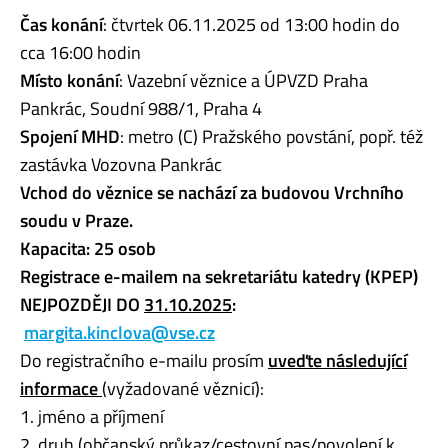
Čas konání
: čtvrtek 06.11.2025 od 13:00 hodin do
cca 16:00 hodin
Místo konání
: Vazební věznice a ÚPVZD Praha
Pankrác, Soudní 988/1, Praha 4
Spojení MHD
: metro (C) Pražského povstání, popř. též
zastávka Vozovna Pankrác
Vchod do věznice se nachází za budovou Vrchního
soudu v Praze.
Kapacita: 25 osob
Registrace e-mailem na sekretariátu katedry (KPEP)
NEJPOZDĚJI DO
31.10.2025
:
margita.kinclova@vse.cz
Do registračního e-mailu prosím
uveďte následující
informace
(vyžadované věznicí):
1. jméno a příjmení
2. druh (občanský průkaz/cestovní pas/povolení k