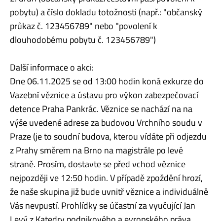
pobytu) a číslo dokladu totožnosti (např.: "občanský
průkaz č. 123456789" nebo "povolení k
dlouhodobému pobytu č. 123456789")
Další informace o akci:
Dne 06.11.2025 se od 13:00 hodin koná exkurze do
Vazební věznice a ústavu pro výkon zabezpečovací
detence Praha Pankrác. Věznice se nachází na na
výše uvedené adrese za budovou Vrchního soudu v
Praze (je to soudní budova, kterou vídáte při odjezdu
z Prahy směrem na Brno na magistrále po levé
straně. Prosím, dostavte se před vchod věznice
nejpozději ve 12:50 hodin. V případě zpoždění hrozí,
že naše skupina již bude uvnitř věznice a individuálně
Vás nevpustí. Prohlídky se účastní za vyučující Jan
Levý z Katedry podnikového a evropského práva.