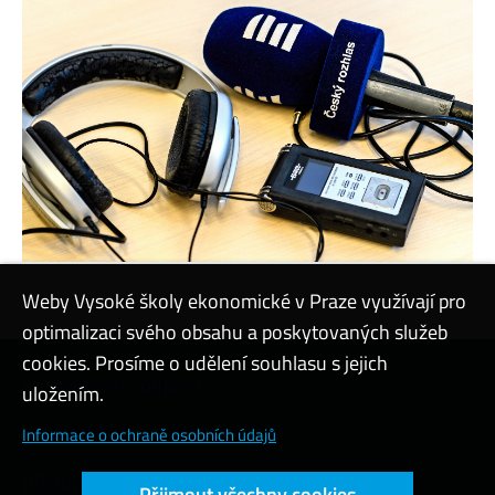
Weby Vysoké školy ekonomické v Praze využívají pro
optimalizaci svého obsahu a poskytovaných služeb
cookies. Prosíme o udělení souhlasu s jejich
Kontaktovat podporu
uložením.
Nastavení cookies
Informace o ochraně osobních údajů
Přístupnost webu
Přijmout všechny cookies