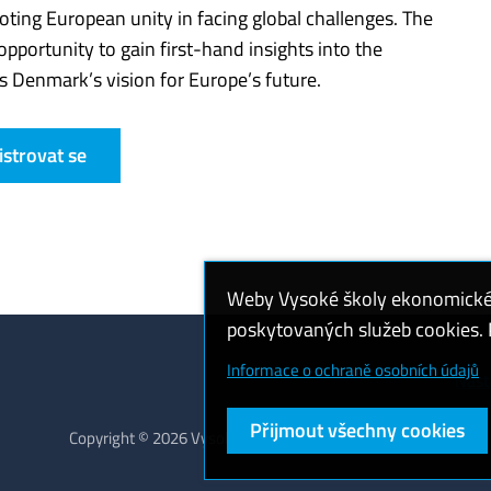
oting European unity in facing global challenges. The
pportunity to gain first-hand insights into the
s Denmark’s vision for Europe’s future.
istrovat se
Weby Vysoké školy ekonomické v
poskytovaných služeb cookies. P
Informace o ochraně osobních údajů
Nast
Přijmout všechny cookies
Copyright © 2026 Vysoká škola ekonomická v Praze