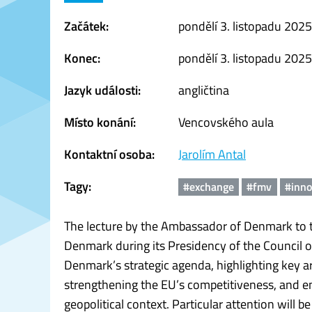
Začátek:
pondělí 3. listopadu 2025
Konec:
pondělí 3. listopadu 2025
Jazyk události:
angličtina
Místo konání:
Vencovského aula
Kontaktní osoba:
Jarolím Antal
Tagy:
#exchange
#fmv
#inno
The lecture by the Ambassador of Denmark to th
Denmark during its Presidency of the Council 
Denmark’s strategic agenda, highlighting key a
strengthening the EU’s competitiveness, and ens
geopolitical context. Particular attention will 