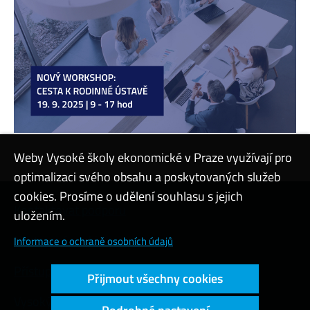
Weby Vysoké školy ekonomické v Praze využívají pro
optimalizaci svého obsahu a poskytovaných služeb
cookies. Prosíme o udělení souhlasu s jejich
Kontaktovat podporu
uložením.
Nastavení cookies
Informace o ochraně osobních údajů
Přístupnost webu
Přijmout všechny cookies
Vysoký kontrast