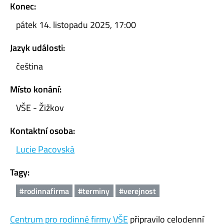
Konec:
pátek 14. listopadu 2025, 17:00
Jazyk události:
čeština
Místo konání:
VŠE - Žižkov
Kontaktní osoba:
Lucie Pacovská
Tagy:
#rodinnafirma
#terminy
#verejnost
Centrum pro rodinné firmy VŠE
připravilo celodenní