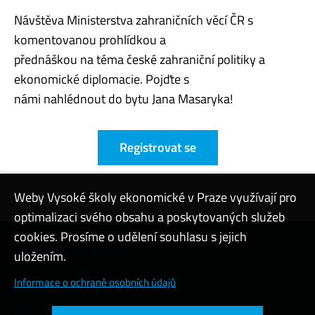
Návštěva Ministerstva zahraničních věcí ČR s
komentovanou prohlídkou a
přednáškou na téma české zahraniční politiky a
ekonomické diplomacie. Pojďte s
námi nahlédnout do bytu Jana Masaryka!
Registrovat se
Weby Vysoké školy ekonomické v Praze využívají pro
optimalizaci svého obsahu a poskytovaných služeb
cookies. Prosíme o udělení souhlasu s jejich
Kontaktovat podporu
uložením.
Nastavení cookies
Informace o ochraně osobních údajů
Přístupnost webu