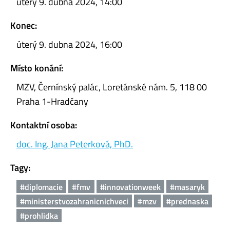
úterý 9. dubna 2024, 14:00
Konec:
úterý 9. dubna 2024, 16:00
Místo konání:
MZV, Černínský palác, Loretánské nám. 5, 118 00
Praha 1-Hradčany
Kontaktní osoba:
doc. Ing. Jana Peterková, PhD.
Tagy:
#diplomacie
#fmv
#innovationweek
#masaryk
#ministerstvozahranicnichveci
#mzv
#prednaska
#prohlidka