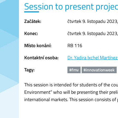
Session to present proje
Začátek:
čtvrtek 9. listopadu 2023
Konec:
čtvrtek 9. listopadu 2023
Místo konání:
RB 116
Kontaktní osoba:
Dr. Yadira Ixchel Martíne
Tagy:
#fmv
#innovationweek
This session is intended for students of the c
Environment” who will be presenting their preli
international markets. This session consists o