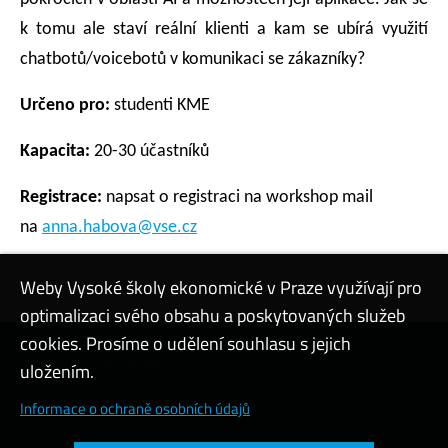
k tomu ale staví reální klienti a kam se ubírá využití
chatbotů/voicebotů v komunikaci se zákazníky?
Určeno pro:
studenti KME
Kapacita:
20-30 účastníků
Registrace:
napsat o registraci na workshop mail
na
anna.habova@vse.cz
Weby Vysoké školy ekonomické v Praze využívají pro
optimalizaci svého obsahu a poskytovaných služeb
cookies. Prosíme o udělení souhlasu s jejich
Kontaktovat podporu
uložením.
Nastavení cookies
Informace o ochraně osobních údajů