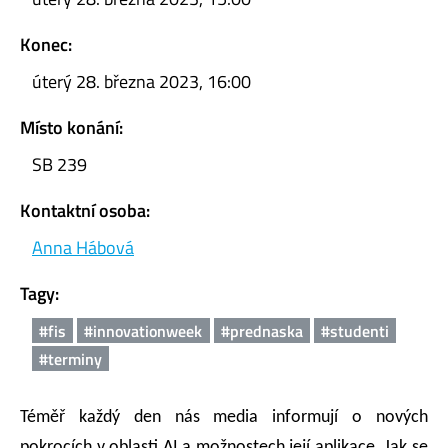
Konec:
úterý 28. března 2023, 16:00
Místo konání:
SB 239
Kontaktní osoba:
Anna Hábová
Tagy:
#fis
#innovationweek
#prednaska
#studenti
#terminy
Téměř každý den nás media informují o nových
pokrocích v oblasti AI a možnostech její aplikace. Jak se