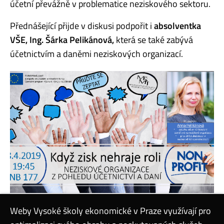
účetní převážně v problematice neziskového sektoru.
Přednášející přijde v diskusi podpořit i
absolventka
VŠE, Ing. Šárka Pelikánová,
která se také zabývá
účetnictvím a daněmi neziskových organizací.
Weby Vysoké školy ekonomické v Praze využívají pro