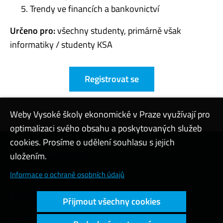
Trendy ve financích a bankovnictví
Určeno pro:
všechny studenty, primárně však
informatiky / studenty KSA
Registrovat se
Weby Vysoké školy ekonomické v Praze využívají pro
optimalizaci svého obsahu a poskytovaných služeb
cookies. Prosíme o udělení souhlasu s jejich
Kontaktovat podporu
uložením.
Nastavení cookies
Informace o ochraně osobních údajů
Přístupnost webu
Přijmout všechny cookies
Vysoký kontrast