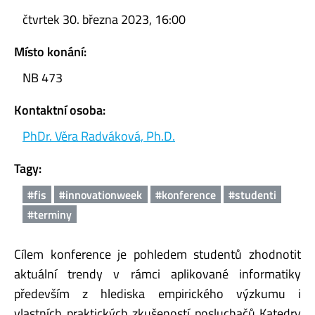
čtvrtek 30. března 2023, 16:00
Místo konání:
NB 473
Kontaktní osoba:
PhDr. Věra Radváková, Ph.D.
Tagy:
#fis
#innovationweek
#konference
#studenti
#terminy
Cílem konference je pohledem studentů zhodnotit
aktuální trendy v rámci aplikované informatiky
především z hlediska empirického výzkumu i
vlastních praktických zkušeností posluchačů Katedry