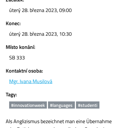
úterý 28. března 2023, 09:00
Konec:
úterý 28. března 2023, 10:30
Místo konání:
SB 333
Kontaktní osoba:
Mgr. Ivana Musilová
Tagy:
#innovationweek
#languages
#studenti
Als Anglizismus bezeichnet man eine Übernahme