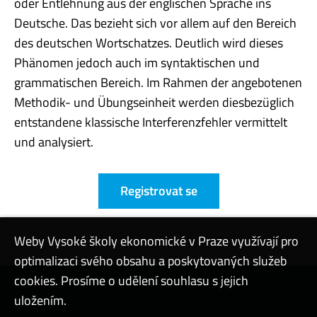
oder Entlehnung aus der englischen Sprache ins
Deutsche. Das bezieht sich vor allem auf den Bereich
des deutschen Wortschatzes. Deutlich wird dieses
Phänomen jedoch auch im syntaktischen und
grammatischen Bereich. Im Rahmen der angebotenen
Methodik- und Übungseinheit werden diesbezüglich
entstandene klassische Interferenzfehler vermittelt
und analysiert.
Registrovat se
Weby Vysoké školy ekonomické v Praze využívají pro
optimalizaci svého obsahu a poskytovaných služeb
cookies. Prosíme o udělení souhlasu s jejich
Kontaktovat podporu
uložením.