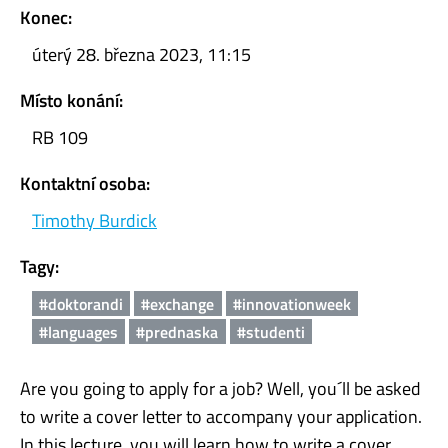
Konec:
úterý 28. března 2023, 11:15
Místo konání:
RB 109
Kontaktní osoba:
Timothy Burdick
Tagy:
#doktorandi
#exchange
#innovationweek
#languages
#prednaska
#studenti
Are you going to apply for a job? Well, you´ll be asked
to write a cover letter to accompany your application.
In this lecture, you will learn how to write a cover