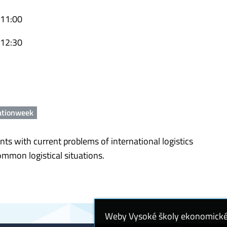
 11:00
 12:30
ationweek
ants with current problems of international logistics
mmon logistical situations.
Weby Vysoké školy ekonomické v