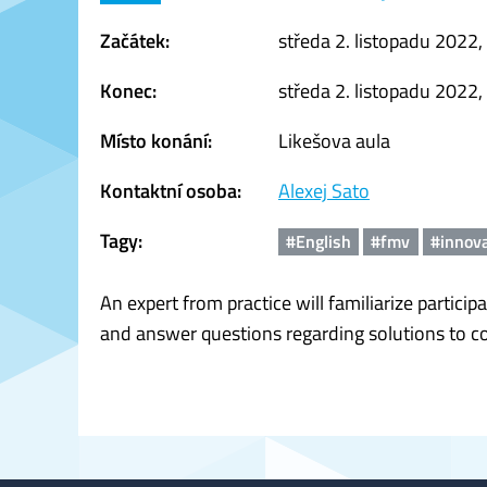
Začátek:
středa 2. listopadu 2022,
Konec:
středa 2. listopadu 2022,
Místo konání:
Likešova aula
Kontaktní osoba:
Alexej Sato
Tagy:
#English
#fmv
#innov
An expert from practice will familiarize particip
and answer questions regarding solutions to co