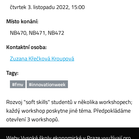
čtvrtek 3. listopadu 2022, 15:00
Místo konání:
NB470, NB471, NB472
Kontaktní osoba:
Zuzana Křečková Kroupová
Tagy:
#fmv
#innovationweek
Rozvoj "soft skills" studentů v několika workshopech;
každý workshop poskytne jiné téma. Předpokládáme
otevření 3 workshopů.
Weby Vysoké školy ekonomické v Praze využívají pro