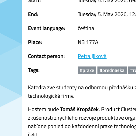
Start:
Tuesday 5. May 2026, 09
End:
Tuesday 5. May 2026, 12
Event language:
čeština
Place:
NB 177A
Contact person:
Petra Jílková
Tags:
#praxe
#prednaska
#r
Katedra zve studenty na odbornou přednášku 
technologické firmy.
Hostem bude
Tomáš Kropáček
, Product Cluste
zkušenosti z rychlého rozvoje produktové org
nabídne pohled do každodenní praxe technologi
čelit.