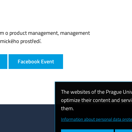
mem o product management, management
mického prostředí.
Facebook Event
The websites of the Prague Uni
optimize their content and serv
them.
Information about personal data prote