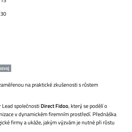
:15
:30
ozvoj
zaměřenou na praktické zkušenosti s růstem
r Lead společnosti
Direct Fidoo
, který se podělí o
anizace v dynamickém firemním prostředí. Přednáška
cké firmy a ukáže, jakým výzvám je nutné při růstu