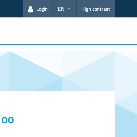
EN
Login
High contrast
doo