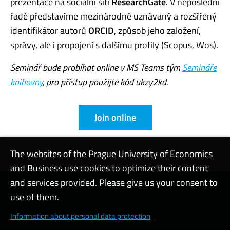
prezentace na sociální síti
ResearchGate
. V neposlední
řadě představíme mezinárodně uznávaný a rozšířený
identifikátor autorů
ORCID
, způsob jeho založení,
správy, ale i propojení s dalšímu profily (Scopus, Wos).
Seminář bude probíhat online v MS Teams tým
Semináře
knihovny
, pro přístup použijte kód ukzy2kd.
Join online
The websites of the Prague University of Economics
and Business use cookies to optimize their content
and services provided. Please give us your consent to
Contact support
use of them.
Cookie settings
Information about personal data protection