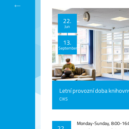
Calendar
22.
Jun
13.
September
Letní provozní doba knihovn
CIKS
Monday-Sunday, 8:00-16:
22.