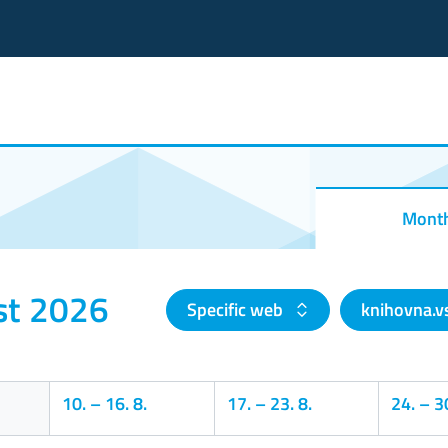
Mont
st 2026
Specific web
knihovna.v
10.
–
16. 8.
17.
–
23. 8.
24.
–
30