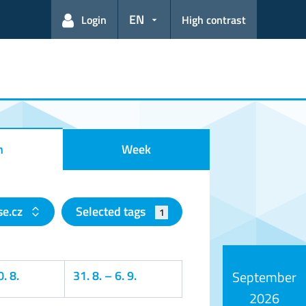
EN
Login
High contrast
h
Week
se.cz
Selected tags
1
. 8.
31. 8.
–
6. 9.
September
2026