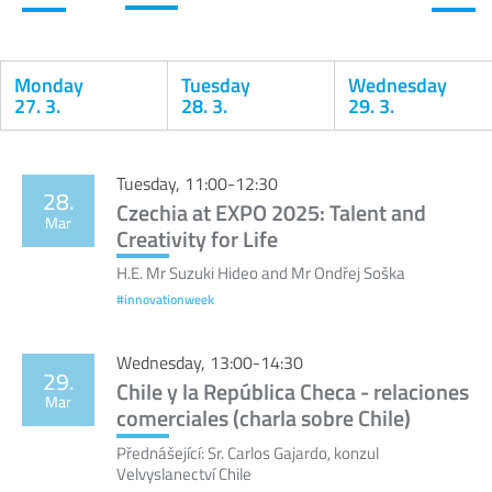
Monday
Tuesday
Wednesday
27. 3.
28. 3.
29. 3.
Calendar
Tuesday, 11:00-12:30
28.
Czechia at EXPO 2025: Talent and
Mar
Creativity for Life
H.E. Mr Suzuki Hideo and Mr Ondřej Soška
#innovationweek
Wednesday, 13:00-14:30
29.
Chile y la República Checa - relaciones
Mar
comerciales (charla sobre Chile)
Přednášející: Sr. Carlos Gajardo, konzul
Velvyslanectví Chile