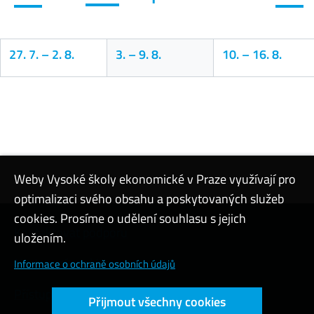
27. 7.
–
2. 8.
3.
–
9. 8.
10.
–
16. 8.
Kalendář
Weby Vysoké školy ekonomické v Praze využívají pro
optimalizaci svého obsahu a poskytovaných služeb
cookies. Prosíme o udělení souhlasu s jejich
Kontaktovat podporu
uložením.
Nastavení cookies
Informace o ochraně osobních údajů
Přístupnost webu
Přijmout všechny cookies