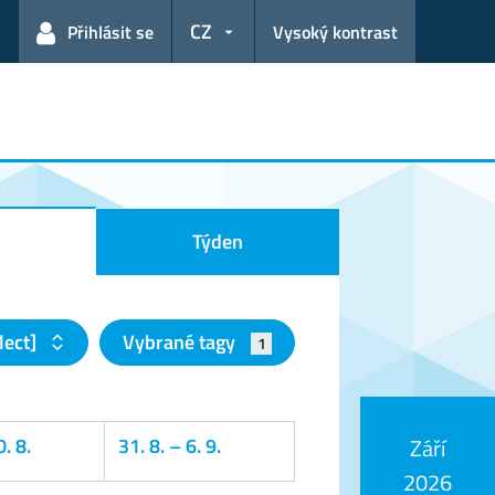
CZ
Přihlásit se
Vysoký kontrast
Týden
lect]
Vybrané tagy
1
. 8.
31. 8.
–
6. 9.
Září
2026