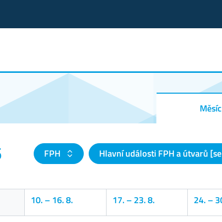
Měsíc
6
FPH
Hlavní události FPH a útvarů [se
10.
–
16. 8.
17.
–
23. 8.
24.
–
30