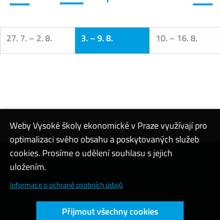
27. 7.
–
2. 8.
3.
–
9. 8.
10.
–
16. 8.
Kalendář
Weby Vysoké školy ekonomické v Praze využívají pro
optimalizaci svého obsahu a poskytovaných služeb
cookies. Prosíme o udělení souhlasu s jejich
Kontaktovat podporu
uložením.
Nastavení cookies
Informace o ochraně osobních údajů
Přístupnost webu
Přijmout všechny cookies