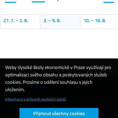
27. 7.
–
2. 8.
3.
–
9. 8.
10.
–
16. 8.
Kalendář
Weby Vysoké školy ekonomické v Praze využívají pro
optimalizaci svého obsahu a poskytovaných služeb
cookies. Prosíme o udělení souhlasu s jejich
Kontaktovat podporu
uložením.
Nastavení cookies
Informace o ochraně osobních údajů
Přístupnost webu
Přijmout všechny cookies