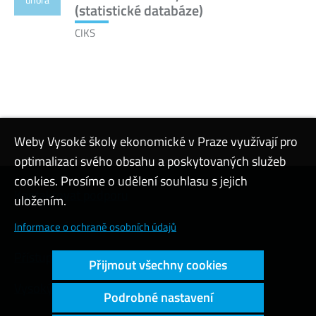
února
(statistické databáze)
CIKS
Weby Vysoké školy ekonomické v Praze využívají pro
optimalizaci svého obsahu a poskytovaných služeb
cookies. Prosíme o udělení souhlasu s jejich
Kontaktovat podporu
uložením.
Nastavení cookies
Informace o ochraně osobních údajů
Přístupnost webu
Přijmout všechny cookies
Vysoký kontrast
Podrobné nastavení