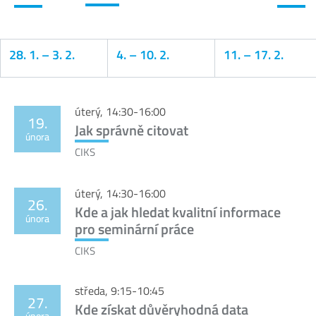
28. 1.
–
3. 2.
4.
–
10. 2.
11.
–
17. 2.
Kalendář
úterý, 14:30-16:00
19.
Jak správně citovat
února
CIKS
úterý, 14:30-16:00
26.
Kde a jak hledat kvalitní informace
února
pro seminární práce
CIKS
středa, 9:15-10:45
27.
Kde získat důvěryhodná data