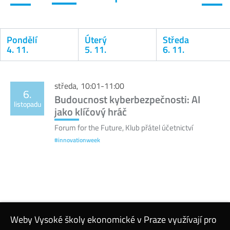
Pondělí
Úterý
Středa
4. 11.
5. 11.
6. 11.
Kalendář
středa, 10:01-11:00
6.
Budoucnost kyberbezpečnosti: AI
listopadu
jako klíčový hráč
Forum for the Future, Klub přátel účetnictví
#innovationweek
Weby Vysoké školy ekonomické v Praze využívají pro