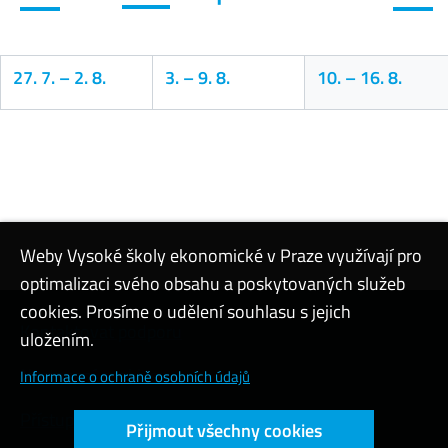
27. 7.
–
2. 8.
3.
–
9. 8.
10.
–
16. 8.
Kalendář
Weby Vysoké školy ekonomické v Praze využívají pro
optimalizaci svého obsahu a poskytovaných služeb
cookies. Prosíme o udělení souhlasu s jejich
Kontaktovat podporu
uložením.
Nastavení cookies
Informace o ochraně osobních údajů
Přístupnost webu
Přijmout všechny cookies