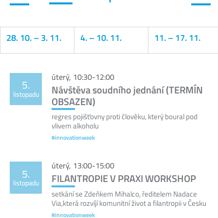
28. 10.
–
3. 11.
4.
–
10. 11.
11.
–
17. 11.
Kalendář
úterý, 10:30-12:00
5.
Návštěva soudního jednání (TERMÍN
listopadu
OBSAZEN)
regres pojišťovny proti člověku, který boural pod
vlivem alkoholu
#innovationweek
úterý, 13:00-15:00
5.
FILANTROPIE V PRAXI WORKSHOP
listopadu
setkání se Zdeňkem Mihalco, ředitelem Nadace
Via,která rozvíjí komunitní život a filantropii v Česku
#innovationweek