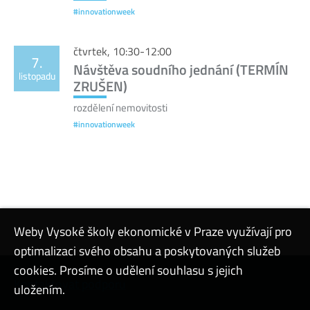
#innovationweek
čtvrtek, 10:30-12:00
7.
Návštěva soudního jednání (TERMÍN
listopadu
ZRUŠEN)
rozdělení nemovitosti
#innovationweek
Weby Vysoké školy ekonomické v Praze využívají pro
optimalizaci svého obsahu a poskytovaných služeb
cookies. Prosíme o udělení souhlasu s jejich
Kontaktovat podporu
uložením.