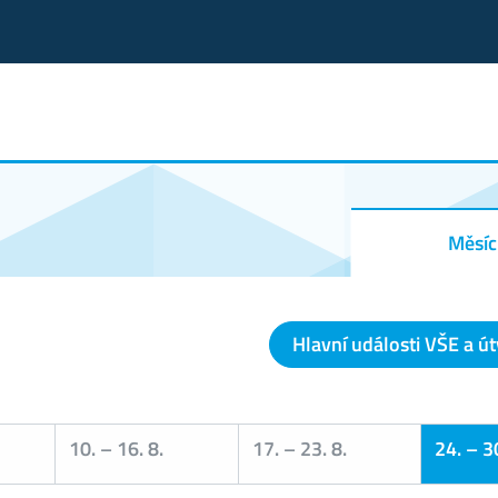
Měsíc
Hlavní události VŠE a ú
10.
–
16. 8.
17.
–
23. 8.
24.
–
30