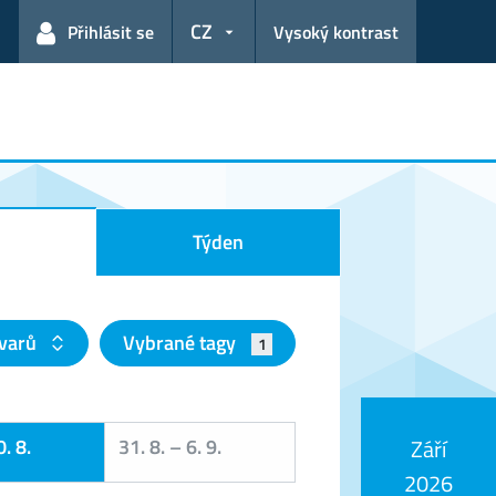
CZ
Přihlásit se
Vysoký kontrast
Týden
tvarů
Vybrané tagy
1
. 8.
31. 8.
–
6. 9.
Září
2026