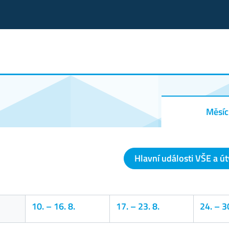
Měsíc
Hlavní události VŠE a ú
10.
–
16. 8.
17.
–
23. 8.
24.
–
30