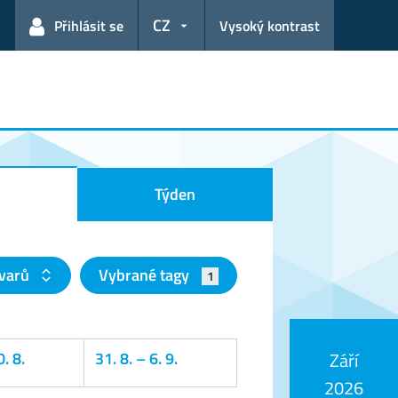
CZ
Přihlásit se
Vysoký kontrast
Týden
tvarů
Vybrané tagy
1
. 8.
31. 8.
–
6. 9.
Září
2026