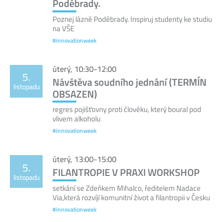
Poděbrady.
Poznej lázně Poděbrady. Inspiruj studenty ke studiu
na VŠE
#innovationweek
úterý, 10:30-12:00
5.
Návštěva soudního jednání (TERMÍN
listopadu
OBSAZEN)
regres pojišťovny proti člověku, který boural pod
vlivem alkoholu
#innovationweek
úterý, 13:00-15:00
5.
FILANTROPIE V PRAXI WORKSHOP
listopadu
setkání se Zdeňkem Mihalco, ředitelem Nadace
Via,která rozvíjí komunitní život a filantropii v Česku
#innovationweek