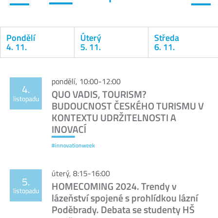
Pondělí
Úterý
Středa
4. 11.
5. 11.
6. 11.
Kalendář
pondělí, 10:00-12:00
4.
QUO VADIS, TOURISM?
listopadu
BUDOUCNOST ČESKÉHO TURISMU V
KONTEXTU UDRŽITELNOSTI A
INOVACÍ
#innovationweek
úterý, 8:15-16:00
5.
HOMECOMING 2024. Trendy v
listopadu
lázeňství spojené s prohlídkou lázní
Poděbrady. Debata se studenty HŠ