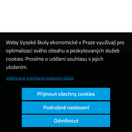
Weby Vysoké školy ekonomické v Praze využívají pro
optimalizaci svého obsahu a poskytovaných služeb
cookies. Prosíme o udělení souhlasu s jejich
Kontaktovat podporu
uložením.
Nastavení cookies
Informace o ochraně osobních údajů
Přístupnost webu
Přijmout všechny cookies
Vysoký kontrast
Podrobné nastavení
Copyright © 2026 Vysoká škola ekonomická v Praze
Odmítnout