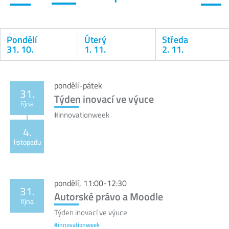
Pondělí
Úterý
Středa
31. 10.
1. 11.
2. 11.
Kalendář
pondělí-pátek
31.
Týden inovací ve výuce
října
#innovationweek
4.
listopadu
pondělí, 11:00-12:30
31.
Autorské právo a Moodle
října
Týden inovací ve výuce
#innovationweek