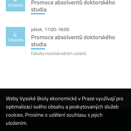
Promoce absolventů doktorského
listopadu
studia
pátek, 17:00-18:00
4.
Promoce absolventů doktorského
listopadu
studia
Fakulta mezinárodních vztahů
Weby Vysoké školy ekonomické v Praze využívají pro
optimalizaci svého obsahu a poskytovaných služeb
cookies. Prosíme o udělení souhlasu s jejich
Kontaktovat podporu
uložením.